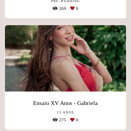
PRÉ-WEDDING
269
0
Ensaio XV Anos - Gabriela
15 ANOS
275
0