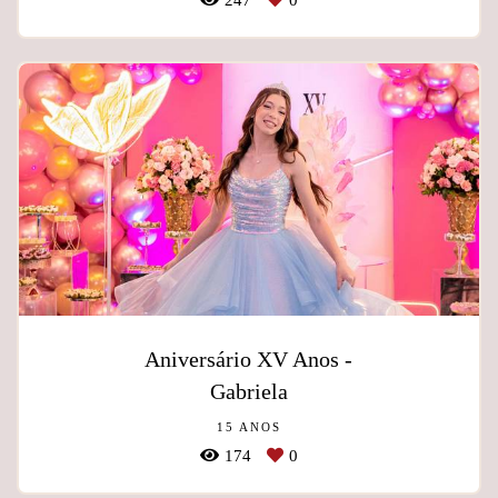
247
0
Aniversário XV Anos -
Gabriela
15 ANOS
174
0