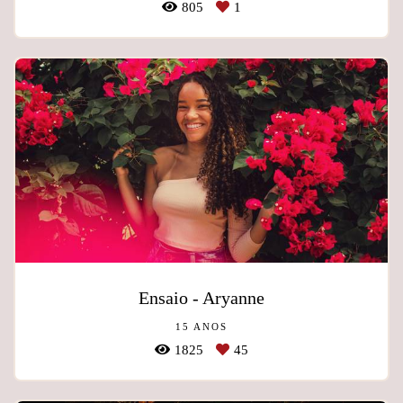
805
1
Ensaio - Aryanne
15 ANOS
1825
45